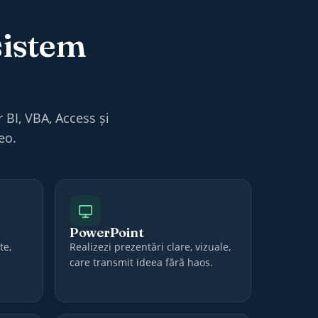
sistem
 BI, VBA, Access și
eo.
PowerPoint
te,
Realizezi prezentări clare, vizuale,
care transmit ideea fără haos.