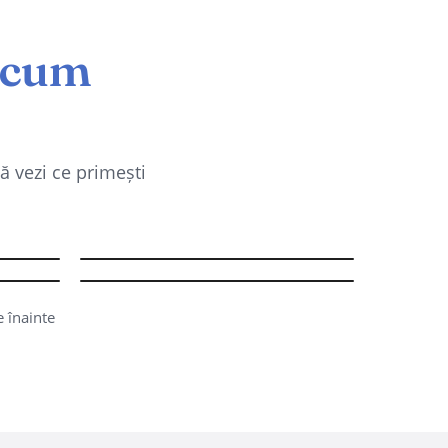
 cum
ă vezi ce primești
rin
Creare Album Foto în
PowerPoint
Vectorii Dinamici, cea mai
ile
importantă facilitate Excel
POWERPOINT · ÎNCEPĂTORI
EXCEL · AVANSAȚI
e înainte