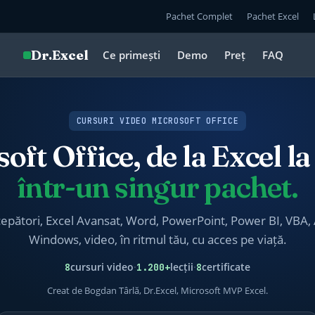
Pachet Complet
Pachet Excel
Dr.Excel
Ce primești
Demo
Preț
FAQ
CURSURI VIDEO MICROSOFT OFFICE
oft Office,
de la Excel l
într-un singur pachet
.
cepători, Excel Avansat,
Word, PowerPoint, Power BI, VBA, 
Windows, video, în ritmul tău
, cu acces pe viață
.
8
cursuri video
·
1.200+
lecții
·
8
certificate
Creat de Bogdan Târlă, Dr.Excel, Microsoft MVP Excel.