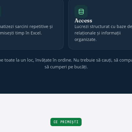
Access
tizezi sarcini repetitive și
Lucrezi structurat cu baze d
misești timp în Excel.
relaționale și informații
organizate.
pe toate la un loc, învățate în ordine. Nu trebuie să cauți, să comp
să cumperi pe bucăți.
CE PRIMEȘTI