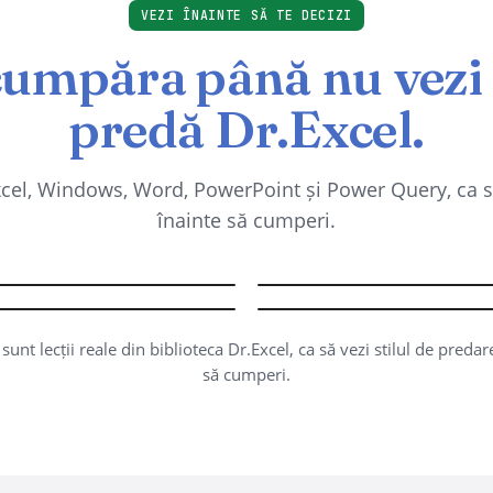
VEZI ÎNAINTE SĂ TE DECIZI
cumpăra până nu vezi
predă Dr.Excel.
Excel, Windows, Word, PowerPoint și Power Query, ca s
înainte să cumperi.
Mail Merge, Îmbinare p
entarea Interfeței Windows
Corespondență
troducere în Power Query
Excel
Top 20 Trucuri Excel Ut
OWS · ÎNCEPĂTORI
WORD · ÎNCEPĂTORI
R QUERY · AVANSAȚI
EXCEL · AVANSAȚI
sunt lecții reale din biblioteca Dr.Excel, ca să vezi stilul de predar
să cumperi.