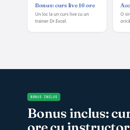
Bonus: curs live 16 ore
Acc
Un loc la un curs live cu un
O sin
trainer Dr.Excel.
oric
BONUS INCLUS
Bonus inclus: cur
ore cu instructor