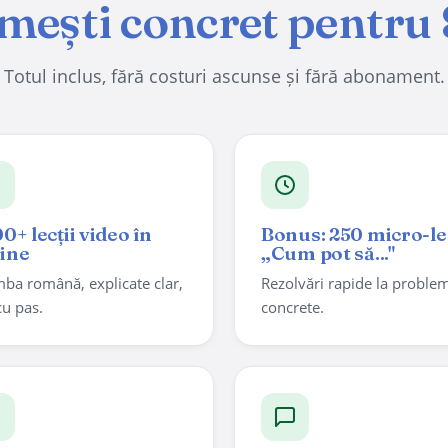
mești concret pentru 
Totul inclus, fără costuri ascunse și fără abonament.
00+ lecții video în
Bonus: 250 micro-lec
ine
„Cum pot să..."
imba română, explicate clar,
Rezolvări rapide la proble
cu pas.
concrete.