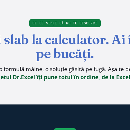
DE CE SIMȚI CĂ NU TE DESCURCI
 slab la calculator. Ai
pe bucăți.
 o formulă mâine, o soluție găsită pe fugă. Așa te d
etul Dr.Excel îți pune totul în ordine, de la Exce