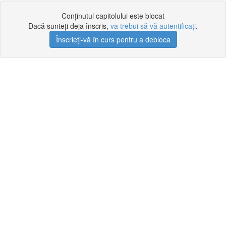
Conținutul capitolului este blocat
Dacă sunteți deja înscris,
va trebui să vă autentificați
.
Înscrieți-vă în curs pentru a debloca