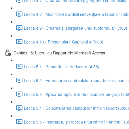
Lecția 4.7 - Crearea, modificarea, ștergerea controalelor
Lecția 4.8 - Modificarea ordinii secvențiale a taburilor (ta
Lecția 4.9 - Crearea și ștergerea unui subformular (7:08)
Lecția 4.10 - Recapitulare Capitolul 4 (5:08)
Capitolul 5: Lucrul cu Rapoartele Microsoft Access
Lecția 5.1 - Rapoarte - Introducere (4:38)
Lecția 5.2 - Formatarea controalelor rapoartelor ce conțin
Lecția 5.3 - Aplicarea opțiunilor de însumare pe grup (3:5
Lecția 5.4 - Concatenarea câmpurilor într-un raport (6:00)
Lecția 5.5 - Inserarea, ștergerea unui câmp în antetul, sub