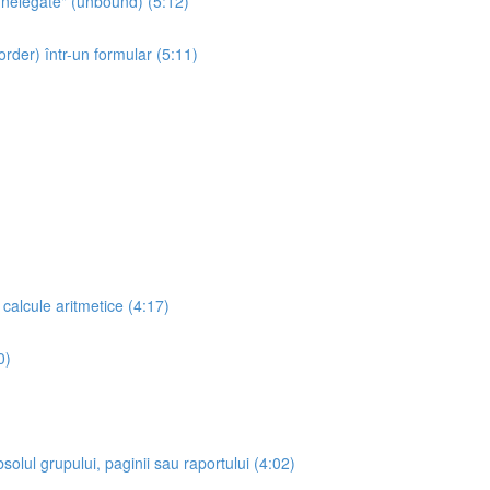
 "nelegate" (unbound) (5:12)
border) într-un formular (5:11)
 calcule aritmetice (4:17)
0)
solul grupului, paginii sau raportului (4:02)