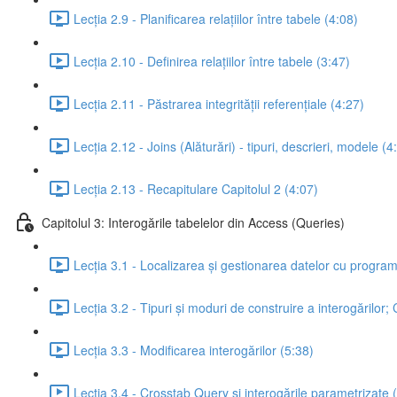
Lecția 2.9 - Planificarea relațiilor între tabele (4:08)
Lecția 2.10 - Definirea relațiilor între tabele (3:47)
Lecția 2.11 - Păstrarea integrității referențiale (4:27)
Lecția 2.12 - Joins (Alăturări) - tipuri, descrieri, modele (4
Lecția 2.13 - Recapitulare Capitolul 2 (4:07)
Capitolul 3: Interogările tabelelor din Access (Queries)
Lecția 3.1 - Localizarea și gestionarea datelor cu programul
Lecția 3.2 - Tipuri și moduri de construire a interogărilor
Lecția 3.3 - Modificarea interogărilor (5:38)
Lecția 3.4 - Crosstab Query și interogările parametrizate 