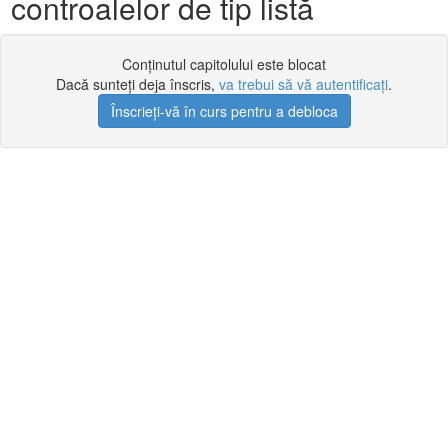
controalelor de tip listă
Conținutul capitolului este blocat
Dacă sunteți deja înscris,
va trebui să vă autentificați
.
Înscrieți-vă în curs pentru a debloca