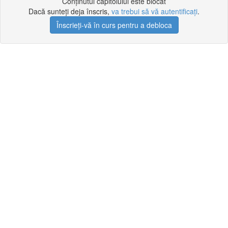
Conținutul capitolului este blocat
Dacă sunteți deja înscris,
va trebui să vă autentificați
.
Înscrieți-vă în curs pentru a debloca