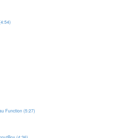
)
(4:54)
sau Function (5:27)
InputBox (4:36)