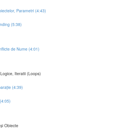
iectelor, Parametri (4:43)
inding (5:38)
onflicte de Nume (4:01)
Logice, Iteratii (Loops)
arație (4:39)
 (4:05)
 și Obiecte