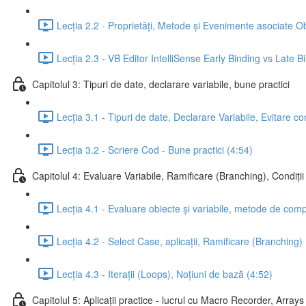
Lecția 2.2 - Proprietăți, Metode și Evenimente asociate Ob
Lecția 2.3 - VB Editor IntelliSense Early Binding vs Late B
Capitolul 3: Tipuri de date, declarare variabile, bune practici
Lecția 3.1 - Tipuri de date, Declarare Variabile, Evitare c
Lecția 3.2 - Scriere Cod - Bune practici (4:54)
Capitolul 4: Evaluare Variabile, Ramificare (Branching), Condiții 
Lecția 4.1 - Evaluare obiecte și variabile, metode de comp
Lecția 4.2 - Select Case, aplicații, Ramificare (Branching)
Lecția 4.3 - Iterații (Loops), Noțiuni de bază (4:52)
Capitolul 5: Aplicații practice - lucrul cu Macro Recorder, Arrays