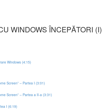
CU WINDOWS ÎNCEPĂTORI (I)
operare Windows (4:15)
ome Screen” – Partea I (3:01)
ome Screen” – Partea a II-a (3:31)
tea I (6:19)