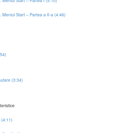
t. Meniul Start – Partea I (5:10)
t. Meniul Start – Partea a II-a (4:46)
:54)
ăutare (3:34)
teristice
I (4:11)