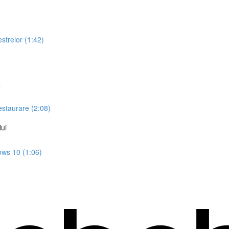
estrelor (1:42)
ă
restaurare (2:08)
lui
dows 10 (1:06)