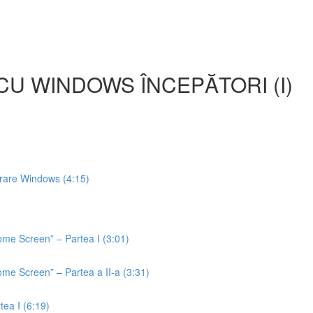
CU WINDOWS ÎNCEPĂTORI (I)
operare Windows (4:15)
ome Screen” – Partea I (3:01)
ome Screen” – Partea a II-a (3:31)
tea I (6:19)