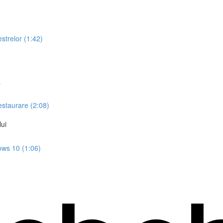
estrelor (1:42)
ă
restaurare (2:08)
lui
dows 10 (1:06)