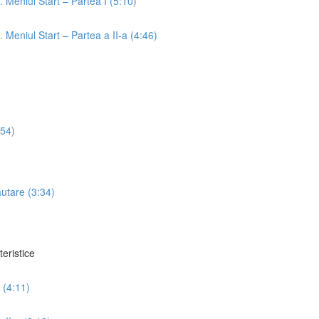
t. Meniul Start – Partea I (5:10)
t. Meniul Start – Partea a II-a (4:46)
:54)
ăutare (3:34)
teristice
I (4:11)