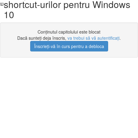
shortcut-urilor pentru Windows
10
Conținutul capitolului este blocat
Dacă sunteți deja înscris,
va trebui să vă autentificați
.
Înscrieți-vă în curs pentru a debloca