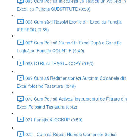
065 Cum Poți să Înlocuiești un Text cu un Alt Text în
Excel, cu Funcția SUBSTITUTE (0:59)
066 Cum să-ți Rezolvi Erorile din Excel cu Funcția
IFERROR (0:59)
067 Cum Poți să Numeri în Excel După o Condiție
Logică cu Funcția COUNTIF (0:49)
068 CTRL si TRAGI = COPY (0:53)
069 Cum să Redimensionezi Automat Coloanele din
Excel folosind Tastatura (0:49)
070 Cum Poți să Activezi Instrumentul de Filtrare din
Excel Folosind Tastatura (0:42)
071 Funcția XLOOKUP (0:50)
072 - Cum să Repari Numele Oamenilor Scrise