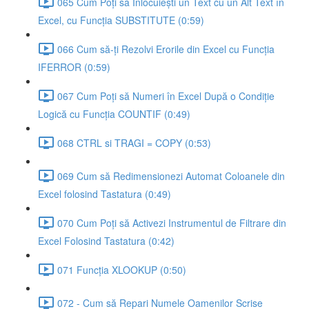
065 Cum Poți să Înlocuiești un Text cu un Alt Text în
Excel, cu Funcția SUBSTITUTE (0:59)
066 Cum să-ți Rezolvi Erorile din Excel cu Funcția
IFERROR (0:59)
067 Cum Poți să Numeri în Excel După o Condiție
Logică cu Funcția COUNTIF (0:49)
068 CTRL si TRAGI = COPY (0:53)
069 Cum să Redimensionezi Automat Coloanele din
Excel folosind Tastatura (0:49)
070 Cum Poți să Activezi Instrumentul de Filtrare din
Excel Folosind Tastatura (0:42)
071 Funcția XLOOKUP (0:50)
072 - Cum să Repari Numele Oamenilor Scrise