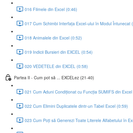
016 Filmele din Excel (0:46)
017 Cum Schimbi Interfața Excel-ului în Modul Întunecat 
018 Animalele din Excel (0:52)
019 Indicii Bursieri din EXCEL (0:54)
020 VEDETELE din EXCEL (0:58)
Partea II - Cum pot să ... EXCELez (21-40)
021 Cum Aduni Condiționat cu Funcția SUMIFS din Excel 
022 Cum Elimini Duplicatele dintr-un Tabel Excel (0:59)
023 Cum Poți să Generezi Toate Literele Alfabetului în Ex