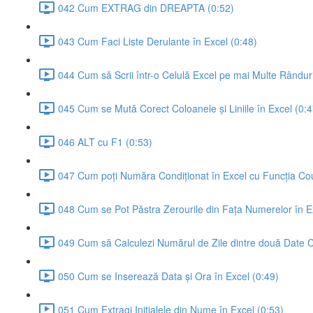
042 Cum EXTRAG din DREAPTA (0:52)
043 Cum Faci Liste Derulante în Excel (0:48)
044 Cum să Scrii într-o Celulă Excel pe mai Multe Rânduri
045 Cum se Mută Corect Coloanele și Liniile în Excel (0:4
046 ALT cu F1 (0:53)
047 Cum poți Număra Condiționat în Excel cu Funcția Cou
048 Cum se Pot Păstra Zerourile din Fața Numerelor în E
049 Cum să Calculezi Numărul de Zile dintre două Date Ca
050 Cum se Inserează Data și Ora în Excel (0:49)
051 Cum Extragi Inițialele din Nume în Excel (0:53)