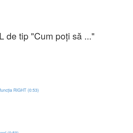
e tip "Cum poți să ..."
 funcția RIGHT (0:53)
cel (0:59)