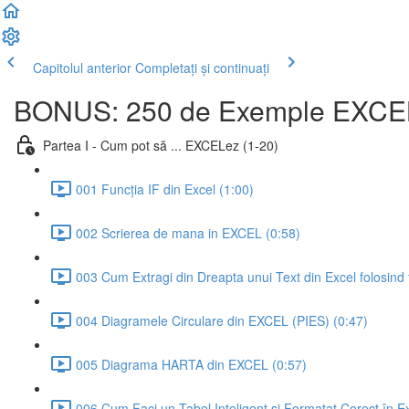
Capitolul anterior
Completați și continuați
BONUS: 250 de Exemple EXCEL d
Partea I - Cum pot să ... EXCELez (1-20)
001 Funcția IF din Excel (1:00)
002 Scrierea de mana in EXCEL (0:58)
003 Cum Extragi din Dreapta unui Text din Excel folosind
004 Diagramele Circulare din EXCEL (PIES) (0:47)
005 Diagrama HARTA din EXCEL (0:57)
006 Cum Faci un Tabel Inteligent și Formatat Corect în Ex