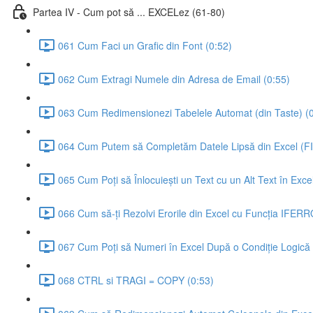
Partea IV - Cum pot să ... EXCELez (61-80)
061 Cum Faci un Grafic din Font (0:52)
062 Cum Extragi Numele din Adresa de Email (0:55)
063 Cum Redimensionezi Tabelele Automat (din Taste) (0
064 Cum Putem să Completăm Datele Lipsă din Excel (F
065 Cum Poți să Înlocuiești un Text cu un Alt Text în Ex
066 Cum să-ți Rezolvi Erorile din Excel cu Funcția IFER
067 Cum Poți să Numeri în Excel După o Condiție Logică
068 CTRL si TRAGI = COPY (0:53)