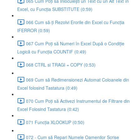
065 Cum Poți să Înlocuiești un Text cu un Alt Text în
Excel, cu Funcția SUBSTITUTE (0:59)
066 Cum să-ți Rezolvi Erorile din Excel cu Funcția
IFERROR (0:59)
067 Cum Poți să Numeri în Excel După o Condiție
Logică cu Funcția COUNTIF (0:49)
068 CTRL si TRAGI = COPY (0:53)
069 Cum să Redimensionezi Automat Coloanele din
Excel folosind Tastatura (0:49)
070 Cum Poți să Activezi Instrumentul de Filtrare din
Excel Folosind Tastatura (0:42)
071 Funcția XLOOKUP (0:50)
072 - Cum să Repari Numele Oamenilor Scrise