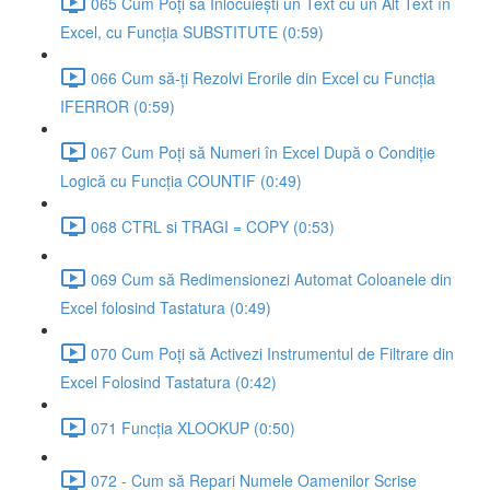
065 Cum Poți să Înlocuiești un Text cu un Alt Text în
Excel, cu Funcția SUBSTITUTE (0:59)
066 Cum să-ți Rezolvi Erorile din Excel cu Funcția
IFERROR (0:59)
067 Cum Poți să Numeri în Excel După o Condiție
Logică cu Funcția COUNTIF (0:49)
068 CTRL si TRAGI = COPY (0:53)
069 Cum să Redimensionezi Automat Coloanele din
Excel folosind Tastatura (0:49)
070 Cum Poți să Activezi Instrumentul de Filtrare din
Excel Folosind Tastatura (0:42)
071 Funcția XLOOKUP (0:50)
072 - Cum să Repari Numele Oamenilor Scrise