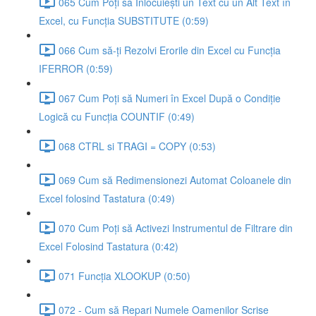
065 Cum Poți să Înlocuiești un Text cu un Alt Text în
Excel, cu Funcția SUBSTITUTE (0:59)
066 Cum să-ți Rezolvi Erorile din Excel cu Funcția
IFERROR (0:59)
067 Cum Poți să Numeri în Excel După o Condiție
Logică cu Funcția COUNTIF (0:49)
068 CTRL si TRAGI = COPY (0:53)
069 Cum să Redimensionezi Automat Coloanele din
Excel folosind Tastatura (0:49)
070 Cum Poți să Activezi Instrumentul de Filtrare din
Excel Folosind Tastatura (0:42)
071 Funcția XLOOKUP (0:50)
072 - Cum să Repari Numele Oamenilor Scrise