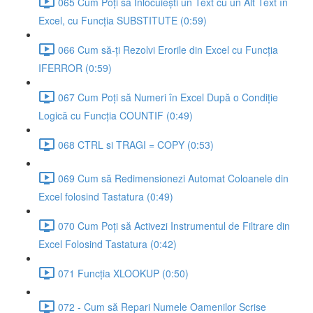
065 Cum Poți să Înlocuiești un Text cu un Alt Text în
Excel, cu Funcția SUBSTITUTE (0:59)
066 Cum să-ți Rezolvi Erorile din Excel cu Funcția
IFERROR (0:59)
067 Cum Poți să Numeri în Excel După o Condiție
Logică cu Funcția COUNTIF (0:49)
068 CTRL si TRAGI = COPY (0:53)
069 Cum să Redimensionezi Automat Coloanele din
Excel folosind Tastatura (0:49)
070 Cum Poți să Activezi Instrumentul de Filtrare din
Excel Folosind Tastatura (0:42)
071 Funcția XLOOKUP (0:50)
072 - Cum să Repari Numele Oamenilor Scrise