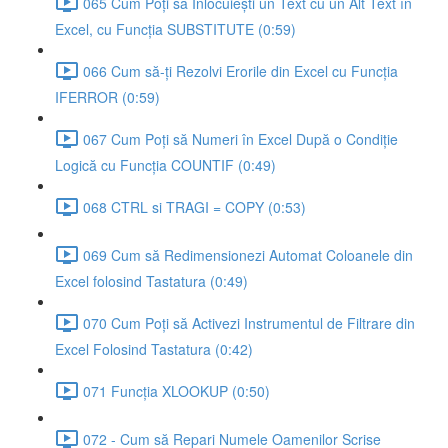
065 Cum Poți să Înlocuiești un Text cu un Alt Text în
Excel, cu Funcția SUBSTITUTE (0:59)
066 Cum să-ți Rezolvi Erorile din Excel cu Funcția
IFERROR (0:59)
067 Cum Poți să Numeri în Excel După o Condiție
Logică cu Funcția COUNTIF (0:49)
068 CTRL si TRAGI = COPY (0:53)
069 Cum să Redimensionezi Automat Coloanele din
Excel folosind Tastatura (0:49)
070 Cum Poți să Activezi Instrumentul de Filtrare din
Excel Folosind Tastatura (0:42)
071 Funcția XLOOKUP (0:50)
072 - Cum să Repari Numele Oamenilor Scrise