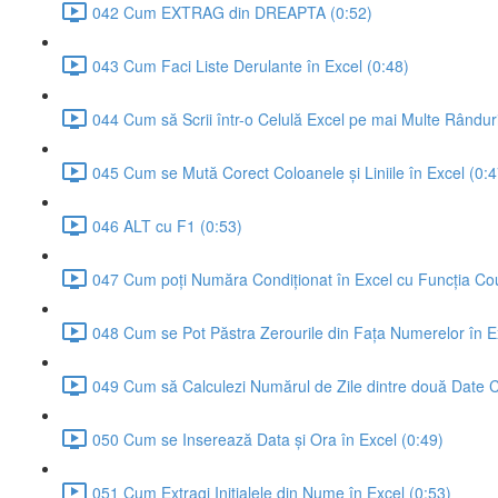
042 Cum EXTRAG din DREAPTA (0:52)
043 Cum Faci Liste Derulante în Excel (0:48)
044 Cum să Scrii într-o Celulă Excel pe mai Multe Rânduri
045 Cum se Mută Corect Coloanele și Liniile în Excel (0:4
046 ALT cu F1 (0:53)
047 Cum poți Număra Condiționat în Excel cu Funcția Cou
048 Cum se Pot Păstra Zerourile din Fața Numerelor în E
049 Cum să Calculezi Numărul de Zile dintre două Date Ca
050 Cum se Inserează Data și Ora în Excel (0:49)
051 Cum Extragi Inițialele din Nume în Excel (0:53)