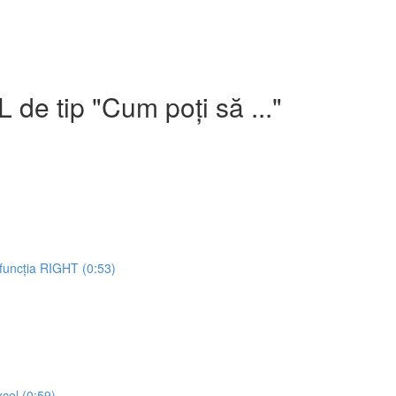
e tip "Cum poți să ..."
 funcția RIGHT (0:53)
cel (0:59)