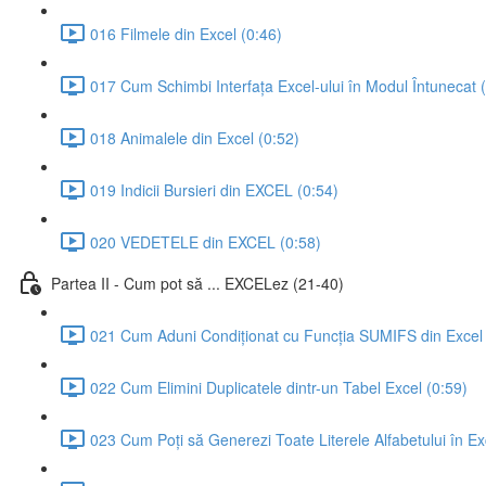
016 Filmele din Excel (0:46)
017 Cum Schimbi Interfața Excel-ului în Modul Întunecat 
018 Animalele din Excel (0:52)
019 Indicii Bursieri din EXCEL (0:54)
020 VEDETELE din EXCEL (0:58)
Partea II - Cum pot să ... EXCELez (21-40)
021 Cum Aduni Condiționat cu Funcția SUMIFS din Excel 
022 Cum Elimini Duplicatele dintr-un Tabel Excel (0:59)
023 Cum Poți să Generezi Toate Literele Alfabetului în Ex